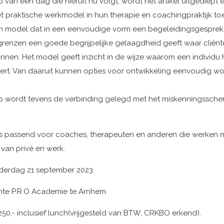
 van een dag die hieruit nu volgt, wordt het artikel uitgediept 
 praktische werkmodel in hun therapie en coachingpraktijk toe
sch model dat in een eenvoudige vorm een begeleidingsgesprek
grenzen een goede begrijpelijke gelaagdheid geeft waar clië
nnen. Het model geeft inzicht in de wijze waarom een individu 
ert. Van daaruit kunnen opties voor ontwikkeling eenvoudig w
p wordt tevens de verbinding gelegd met het miskenningssche
s passend voor coaches, therapeuten en anderen die werken 
 van privé en werk.
derdag 21 september 2023
mte P.R.O Academie te Arnhem
 250,- inclusief lunch(vrijgesteld van BTW, CRKBO erkend).