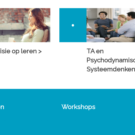
isie op leren >
TA en
Psychodynamis
Systeemdenken
en
Workshops
nsactioneel Leiderschap
Veerkracht in groepen en teams
chodynamisch
TA Vervolgtraining 1-0-1