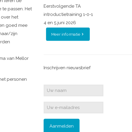
en leren de
Eerstvolgende TA
 te passen. Het
introductietraining 1-0-1
 over het
4 en 5 juni 2026
nten goed mee
haar/zijn
Meer informatie
orden
ma van Mellor
Inschrijven nieuwsbrief
met personen