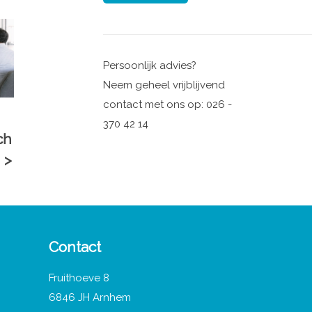
Persoonlijk advies?
Neem geheel vrijblijvend
contact met ons op: 026 -
370 42 14
ch
 >
Contact
Fruithoeve 8
6846 JH Arnhem