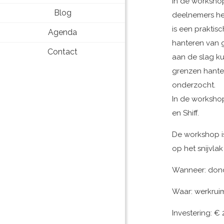
In de workshop
Blog
deelnemers het
is een prakti
Agenda
hanteren van 
Contact
aan de slag ku
grenzen hante
onderzocht.
In de worksho
en Shiff.
De workshop i
op het snijvlak
Wanneer: don
Waar: werkrui
Investering: €