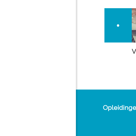
V
Opleiding
Verbindend Tra
Leergang Psy