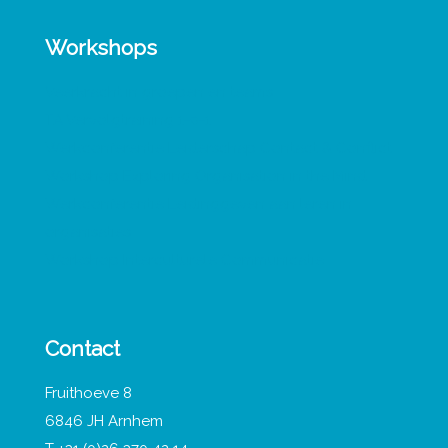
Workshops
Veerkracht in groepen en teams
TA Vervolgtraining 1-0-1
Werkconferentie Leiderschap Contact & Conflict
Workshop Exploring Organisation in the Mind
Werkconferentie Leidinggeven aan leren in
organisaties
Workshop Interculturele Communicatie
Contact
Fruithoeve 8
6846 JH Arnhem