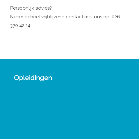
Persoonlijk advies?
Neem geheel vrijblijvend contact met ons op: 026 -
370 42 14
Opleidingen
Verbindend Transactioneel Leiderschap
Leergang Psychodynamisch Leiderschap
Activerende gespreksvoering
TA Introductiecursus 1-0-1
Werken met TA in schoolorganisaties