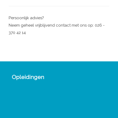
Persoonlijk advies?
Neem geheel vrijblijvend contact met ons op: 026 -
370 42 14
Opleidingen
Verbindend Transactioneel Leiderschap
Leergang Psychodynamisch Leiderschap
Activerende gespreksvoering
TA Introductiecursus 1-0-1