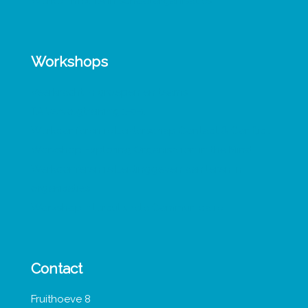
Werken met TA in schoolorganisaties
Workshops
Veerkracht in groepen en teams
TA Vervolgtraining 1-0-1
Werkconferentie Leiderschap Contact & Conflict
Workshop Exploring Organisation in the Mind
Werkconferentie Leidinggeven aan leren in
organisaties
Workshop Interculturele Communicatie
Contact
Fruithoeve 8