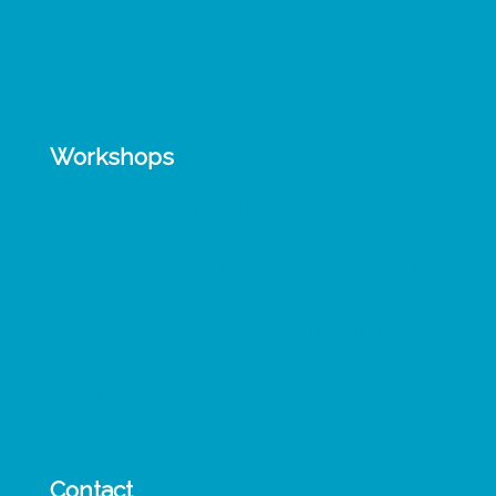
TA Introductiecursus 1-0-1
Werken met TA in schoolorganisaties
Workshops
Veerkracht in groepen en teams
TA Vervolgtraining 1-0-1
Werkconferentie Leiderschap Contact & Conflict
Workshop Exploring Organisation in the Mind
Werkconferentie Leidinggeven aan leren in
organisaties
Workshop Interculturele Communicatie
Contact