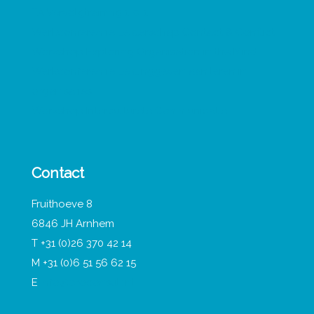
TA Vervolgtraining 1-0-1
Werkconferentie Leiderschap Contact & Conflict
Workshop Exploring Organisation in the Mind
Werkconferentie Leidinggeven aan leren in
organisaties
Workshop Interculturele Communicatie
Contact
Fruithoeve 8
6846 JH Arnhem
T +31 (0)26 370 42 14
M +31 (0)6 51 56 62 15
E
info@proconsult.nl