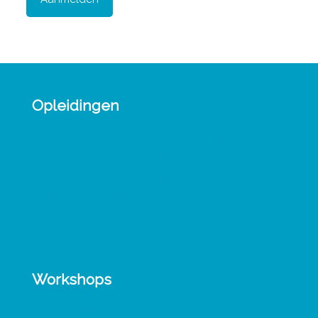
Opleidingen
Verbindend Transactioneel Leiderschap
Leergang Psychodynamisch Leiderschap
Activerende gespreksvoering
TA Introductiecursus 1-0-1
Werken met TA in schoolorganisaties
Workshops
Veerkracht in groepen en teams