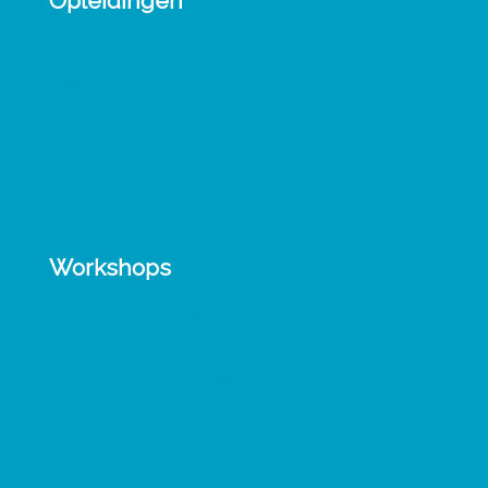
Opleidingen
Verbindend Transactioneel Leiderschap
Leergang Psychodynamisch Leiderschap
Activerende gespreksvoering
TA Introductiecursus 1-0-1
Werken met TA in schoolorganisaties
Workshops
Veerkracht in groepen en teams
TA Vervolgtraining 1-0-1
Werkconferentie Leiderschap Contact & Conflict
Workshop Exploring Organisation in the Mind
Werkconferentie Leidinggeven aan leren in
organisaties