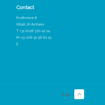
Contact
Fruithoeve 8
6846 JH Arnhem
tact &
T +31 (0)26 370 42 14
M +31 (0)6 51 56 62 15
in the
E
info@proconsult.nl
n
catie
Privacy policy