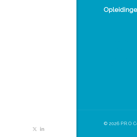
Opleiding
Verbindend Tra
Leergang Psy
Leiderschap
Activerende ge
TA Introductiec
Werken met TA 
© 2026 P.R.O C