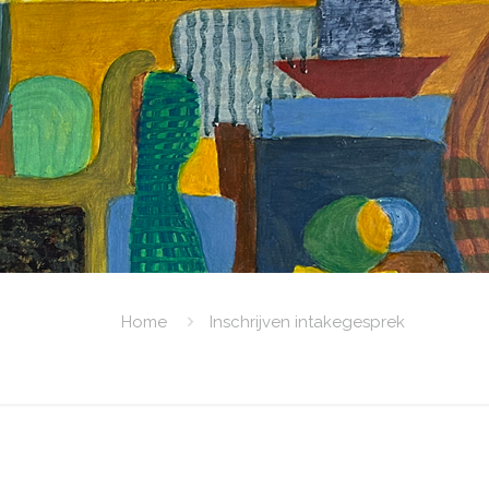
Home
Inschrijven intakegesprek