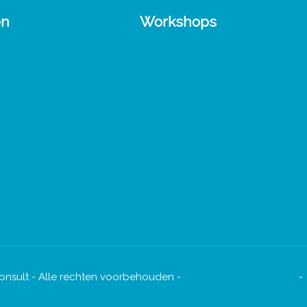
en
Workshops
nsactioneel Leiderschap
Veerkracht in groepen en teams
chodynamisch
TA Vervolgtraining 1-0-1
Werkconferentie Leiderschap Con
spreksvoering
Conflict
ursus 1-0-1
Workshop Exploring Organisation 
in schoolorganisaties
Mind
Werkconferentie Leidinggeven aa
leren in organisaties
Workshop Interculturele Communi
onsult - Alle rechten voorbehouden -
Leveringsvoorwaarden
-