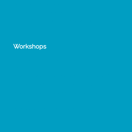
Activerende gespreksvoering
TA Introductiecursus 1-0-1
Werken met TA in schoolorganisaties
Workshops
Veerkracht in groepen en teams
TA Vervolgtraining 1-0-1
Werkconferentie Leiderschap Contact & Conflict
Workshop Exploring Organisation in the Mind
Werkconferentie Leidinggeven aan leren in
organisaties
Workshop Interculturele Communicatie