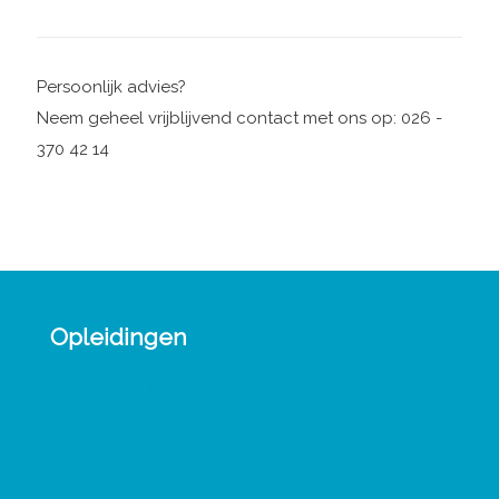
Persoonlijk advies?
Neem geheel vrijblijvend contact met ons op: 026 -
370 42 14
Opleidingen
Verbindend Transactioneel Leiderschap
Leergang Psychodynamisch Leiderschap
Activerende gespreksvoering
TA Introductiecursus 1-0-1