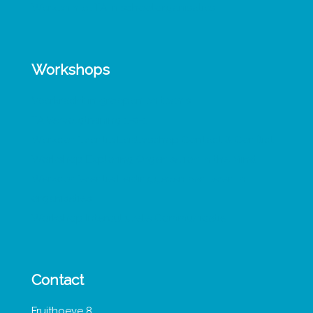
Werken met TA in schoolorganisaties
Workshops
Veerkracht in groepen en teams
TA Vervolgtraining 1-0-1
Werkconferentie Leiderschap Contact & Conflict
Workshop Exploring Organisation in the Mind
Werkconferentie Leidinggeven aan leren in
organisaties
Workshop Interculturele Communicatie
Contact
Fruithoeve 8