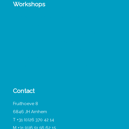
Workshops
Veerkracht in groepen en teams
TA Vervolgtraining 1-0-1
Werkconferentie Leiderschap Contact & Conflict
Workshop Exploring Organisation in the Mind
Werkconferentie Leidinggeven aan leren in
organisaties
Workshop Interculturele Communicatie
Contact
Fruithoeve 8
6846 JH Arnhem
T +31 (0)26 370 42 14
M +31 (0)6 51 56 62 15