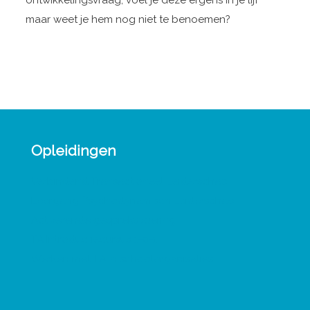
ontwikkelingsvraag, voel je deze ergens in je lijf
maar weet je hem nog niet te benoemen?
Opleidingen
Verbindend Transactioneel Leiderschap
Leergang Psychodynamisch Leiderschap
Activerende gespreksvoering
TA Introductiecursus 1-0-1
Werken met TA in schoolorganisaties