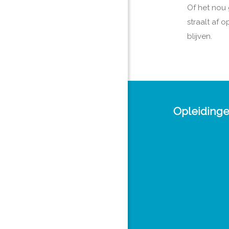
Of het nou 
straalt af 
blijven.
Opleiding
Verbindend Tra
Leergang Psy
Leiderschap
Activerende ge
TA Introductiec
Werken met TA 