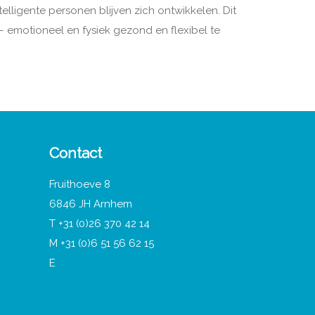
elligente personen blijven zich ontwikkelen. Dit
 emotioneel en fysiek gezond en flexibel te
Contact
Fruithoeve 8
6846 JH Arnhem
tact &
T +31 (0)26 370 42 14
M +31 (0)6 51 56 62 15
in the
E
info@proconsult.nl
n