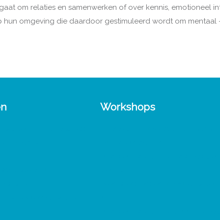
gaat om relaties en samenwerken of over kennis, emotioneel int
op hun omgeving die daardoor gestimuleerd wordt om mentaal –
en
Workshops
nsactioneel Leiderschap
Veerkracht in groepen en teams
chodynamisch
TA Vervolgtraining 1-0-1
Werkconferentie Leiderschap Con
spreksvoering
Conflict
ursus 1-0-1
Workshop Exploring Organisation 
in schoolorganisaties
Mind
Werkconferentie Leidinggeven aa