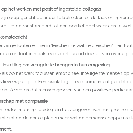
h op het werken met positief ingestelde collega’s
zijn erop gericht de ander te betrekken bij de taak en zij vert
wordt zo getransformeerd tot een positief doel waar aan te werke
komstgericht
e van je fouten en hierin ’teachen ze wat ze preachen’. Een fou
ingen en fouten maakt een voortdurend deel uit van overleg, o
 instelling om vreugde te brengen in hun omgeving.
é als op het werk focussen emotioneel intelligente mensen op
itieve wijze op in. Een kwinkslag of een compliment gericht o
pen. Ze weten dat mensen groeien van een positieve portie aa
erschap met compassie.
 fouten maar zijn duidelijk in het aangeven van hun grenzen. 
t niet op de eerste plaats maar wel de gemeenschappelijke taak
anent.