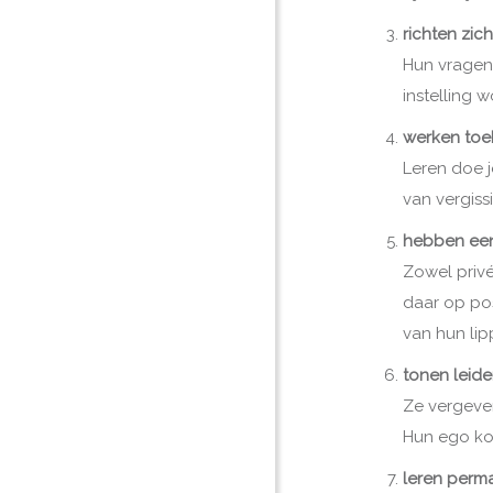
richten zic
Hun vragen 
instelling 
werken toe
Leren doe j
van vergiss
hebben een
Zowel priv
daar op pos
van hun lip
tonen leid
Ze vergeven
Hun ego kom
leren perm