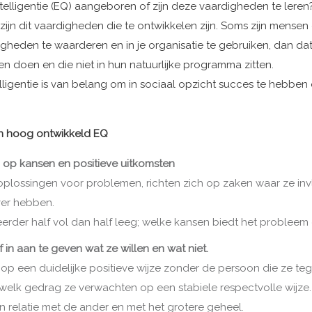
ntelligentie (EQ) aangeboren of zijn deze vaardigheden te leren
zijn dit vaardigheden die te ontwikkelen zijn. Soms zijn mensen 
igheden te waarderen en in je organisatie te gebruiken, dan da
n doen en die niet in hun natuurlijke programma zitten.
lligentie is van belang om in sociaal opzicht succes te hebben
n hoog ontwikkeld EQ
h op kansen en positieve uitkomsten
 oplossingen voor problemen, richten zich op zaken waar ze i
ver hebben.
 eerder half vol dan half leeg; welke kansen biedt het probleem
ef in aan te geven wat ze willen en wat niet.
j op een duidelijke positieve wijze zonder de persoon die ze te
elk gedrag ze verwachten op een stabiele respectvolle wijze. 
n, in relatie met de ander en met het grotere geheel.