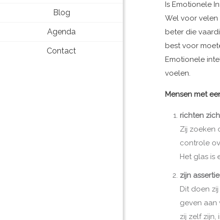
Is Emotionele I
Blog
Wel voor velen 
Agenda
beter die vaard
best voor moete
Contact
Emotionele inte
voelen.
Mensen met ee
richten zic
Zij zoeken
controle o
Het glas is
zijn asserti
Dit doen zi
geven aan w
zij zelf zij